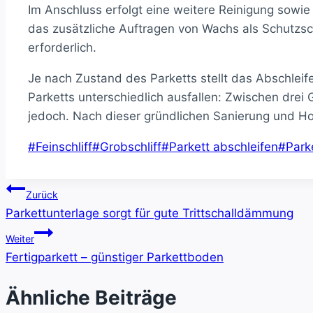
Im Anschluss erfolgt eine weitere Reinigung sowie
das zusätzliche Auftragen von Wachs als Schutzsch
erforderlich.
Je nach Zustand des Parketts stellt das Abschlei
Parketts unterschiedlich ausfallen: Zwischen drei
jedoch. Nach dieser gründlichen Sanierung und Ho
Schlagworte:
#
Feinschliff
#
Grobschliff
#
Parkett abschleifen
#
Park
Beitragsnavigation
Zurück
Parkettunterlage sorgt für gute Trittschalldämmung
Weiter
Fertigparkett – günstiger Parkettboden
Ähnliche Beiträge